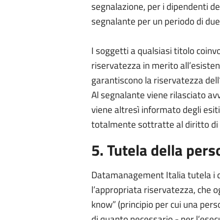
segnalazione, per i dipendenti d
segnalante per un periodo di due 
I soggetti a qualsiasi titolo coinv
riservatezza in merito all’esiste
garantiscono la riservatezza del
Al segnalante viene rilasciato avv
viene altresì informato degli esit
totalmente sottratte al diritto di
5. Tutela della pers
Datamanagement Italia tutela i di
l’appropriata riservatezza, che o
know” (principio per cui una pers
di quanto necessario - per l’ese