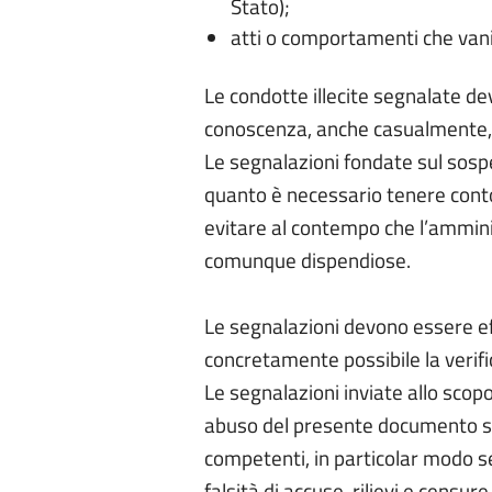
Stato);
atti o comportamenti che vanifi
Le condotte illecite segnalate de
conoscenza, anche casualmente, in
Le segnalazioni fondate sul sosp
quanto è necessario tenere conto 
evitare al contempo che l’amminist
comunque dispendiose.
Le segnalazioni devono essere e
concretamente possibile la verifi
Le segnalazioni inviate allo scop
abuso del presente documento sono
competenti, in particolar modo s
falsità di accuse, rilievi e censure