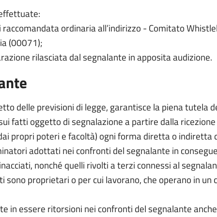
effettuate:
io di raccomandata ordinaria all’indirizzo - Comitato Wh
ezia (00071);
arazione rilasciata dal segnalante in apposita audizione.
lante
to delle previsioni di legge, garantisce la piena tutela 
sui fatti oggetto di segnalazione a partire dalla ricezione
i propri poteri e facoltà) ogni forma diretta o indiretta
inatori adottati nei confronti del segnalante in consegue
nacciati, nonché quelli rivolti a terzi connessi al segnalant
anti sono proprietari o per cui lavorano, che operano in un
e in essere ritorsioni nei confronti del segnalante anche